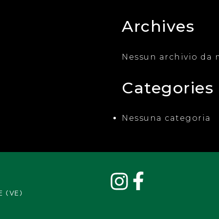
Archives
CASSETTA
LE AI CEREALI,
 GRIGLIATE,
Nessun archivio da 
E GRIGLIATE,
 AL PREZZEMOLO,
Categories
IO EDAMER,
ROSSA GRIGLIATA,
O FRESCO.
Nessuna categoria
E (VE)