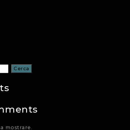
Cerca
ts
mments
a mostrare.