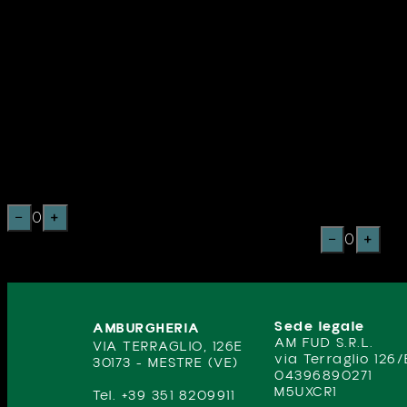
€
12,50
€
12,50
PANE IN CASSETTA
PANE IN 
ARTIGIANALE AI CEREALI,
ARTIGIANA
TACCHINELLA, BACON
ZUCCHINE
PIASTRATO, FRITTATA AL
MELANZAN
PREZZEMOLO, FORMAGGIO
FRITTATA
EDAMER, INSALATA FRESCA,
FORMAGG
POMODORO FRESCO.
CIPOLLA 
POMODOR
−
0
+
−
0
+
Sede legale
AMBURGHERIA
AM FUD S.R.L.
VIA TERRAGLIO, 126E
via Terraglio 126/
30173 - MESTRE (VE)
04396890271
M5UXCR1
Tel. +39 351 8209911