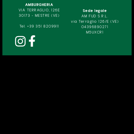
AMBURGHERIA
VIA TERRAGLIO, 126E
Sede legale
30173 - MESTRE (VE)
AM FUD S.R.L.
via Terraglio 126/E (VE)
Tel. +39 351 8209911
04396890271
M5UXCR1