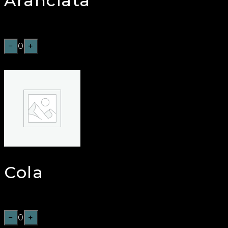
Aranciata
€
3,50
−
0
+
Cola
€
3,50
−
0
+