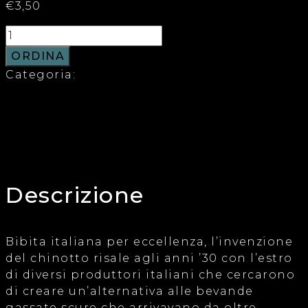
€
3,50
ORDINA
Categoria:
Bibite Plose
Descrizione
Recensioni (0)
Descrizione
Bibita italiana per eccellenza, l’invenzione
del chinotto risale agli anni ’30 con l’estro
di diversi produttori italiani che cercarono
di creare un’alternativa alle bevande
gassate scure che arrivavano da oltre