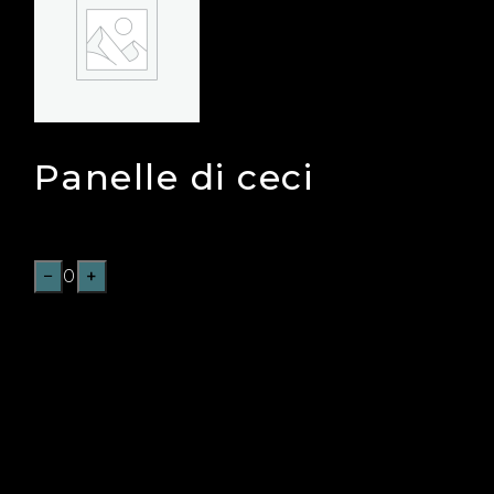
Panelle di ceci
€
6,00
−
0
+