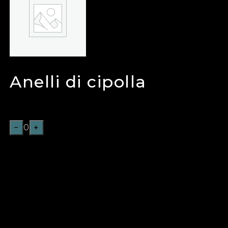
Anelli di cipolla
€
6,00
−
0
+