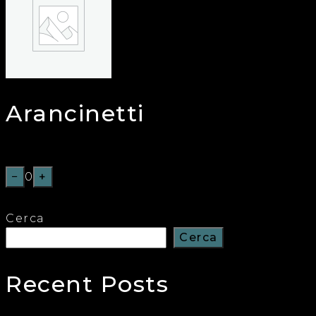
Arancinetti
€
5,50
−
0
+
Cerca
Cerca
Recent Posts