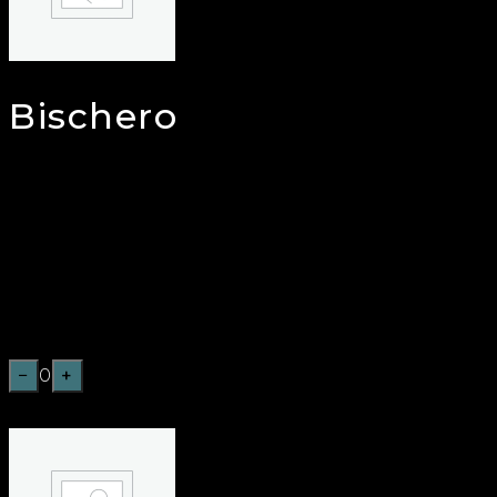
Bischero
€
16,00
MORBIDO PANE AL LATTE ARTIGIANALE,
AMBURGHER DI CHIANINA I.G.P. DA 180GR,
STRACCIATELLA DI BURRATA AFFUMICATA,
MISTICANZA FRESCA, DATTERINO
SEMISECCO, PISTACCHIO SICILIANO,
MAIONESE CLASSICA.
−
0
+