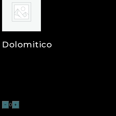
Dolomitico
€
15,50
MORBIDO PANE AL LATTE ARTIGIANALE,
AMBURGHER DI CHIANINA I.G.P. DA 180GR,
FORMAGGIO BICOCCA, PROSCIUTTO CRUDO
MAIELLA 36 MESI, RUCOLA FRESCA, MELA
VERDE, MIELE DI MELATA, MAIONESE
CLASSICA.
−
0
+